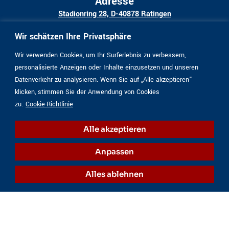
Adresse
Stadionring 28, D-40878 Ratingen
Kontakt
Wir schätzen Ihre Privatsphäre
Telefon
02102 234 69
Telefax
02102 288 02
info@schneider-kfz-ratingen.de
Wir verwenden Cookies, um Ihr Surferlebnis zu verbessern,
personalisierte Anzeigen oder Inhalte einzusetzen und unseren
Öffnungszeiten
Datenverkehr zu analysieren. Wenn Sie auf „Alle akzeptieren"
Montag bis Donnerstag
8.00 Uhr bis 17.00 Uhr
klicken, stimmen Sie der Anwendung von Cookies
Freitag
08.00 Uhr bis 15.00 Uhr
zu.
Cookie-Richtlinie
Social Media
Termin buchen
Alle akzeptieren
Anpassen
Rechtliches
Impressum
Alles ablehnen
Datenschutz
Cookie-Richtlinien